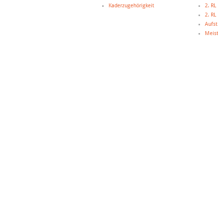
Kaderzugehörigkeit
2. R
2. R
Aufst
Meist