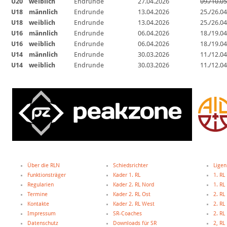
U20
weiblich
Endrunde
27.04.2026
09./10.0
U18
männlich
Endrunde
13.04.2026
25./26.0
U18
weiblich
Endrunde
13.04.2026
25./26.0
U16
männlich
Endrunde
06.04.2026
18./19.0
U16
weiblich
Endrunde
06.04.2026
18./19.0
U14
männlich
Endrunde
30.03.2026
11./12.0
U14
weiblich
Endrunde
30.03.2026
11./12.0
Über die RLN
Schiedsrichter
Ligen
Funktionsträger
Kader 1. RL
1. RL
Regularien
Kader 2. RL Nord
1. R
Termine
Kader 2. RL Ost
2. RL
Kontakte
Kader 2. RL West
2. RL
Impressum
SR-Coaches
2. RL
Datenschutz
Downloads für SR
2, R