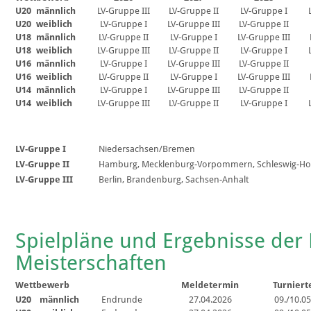
U20
männlich
LV-Gruppe III
LV-Gruppe II
LV-Gruppe I
U20
weiblich
LV-Gruppe I
LV-Gruppe III
LV-Gruppe II
U18
männlich
LV-Gruppe II
LV-Gruppe I
LV-Gruppe III
U18
weiblich
LV-Gruppe III
LV-Gruppe II
LV-Gruppe I
U16
männlich
LV-Gruppe I
LV-Gruppe III
LV-Gruppe II
U16
weiblich
LV-Gruppe II
LV-Gruppe I
LV-Gruppe III
U14
männlich
LV-Gruppe I
LV-Gruppe III
LV-Gruppe II
U14
weiblich
LV-Gruppe III
LV-Gruppe II
LV-Gruppe I
LV-Gruppe I
Niedersachsen/Bremen
LV-Gruppe II
Hamburg, Mecklenburg-Vorpommern, Schleswig-Hol
LV-Gruppe III
Berlin, Brandenburg, Sachsen-Anhalt
Spielpläne und Ergebnisse de
Meisterschaften
Wettbewerb
Meldetermin
Turniert
U20
männlich
Endrunde
27.04.2026
09./10.0