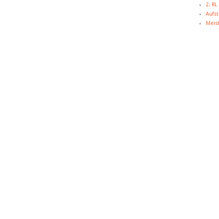
2. R
Aufst
Meist