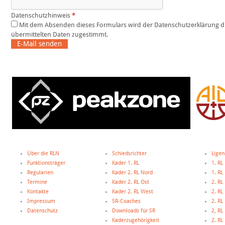
Datenschutzhinweis
*
Mit dem Absenden dieses Formulars wird der Datenschutzerklärung dieser Website und der Speicherung der
übermittelten Daten zugestimmt.
E-Mail senden
Über die RLN
Schiedsrichter
Ligen
Funktionsträger
Kader 1. RL
1. RL
Regularien
Kader 2. RL Nord
1. R
Termine
Kader 2. RL Ost
2. RL
Kontakte
Kader 2. RL West
2. RL
Impressum
SR-Coaches
2. RL
Datenschutz
Downloads für SR
2, R
Kaderzugehörigkeit
2. R