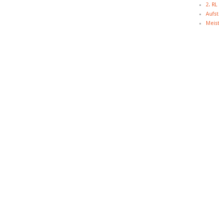
2. R
Aufst
Meist