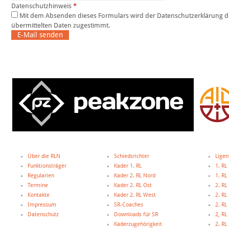
Datenschutzhinweis
*
Mit dem Absenden dieses Formulars wird der Datenschutzerklärung dieser Website und der Speicherung der
übermittelten Daten zugestimmt.
E-Mail senden
Über die RLN
Schiedsrichter
Ligen
Funktionsträger
Kader 1. RL
1. RL
Regularien
Kader 2. RL Nord
1. R
Termine
Kader 2. RL Ost
2. RL
Kontakte
Kader 2. RL West
2. RL
Impressum
SR-Coaches
2. RL
Datenschutz
Downloads für SR
2, R
Kaderzugehörigkeit
2. R