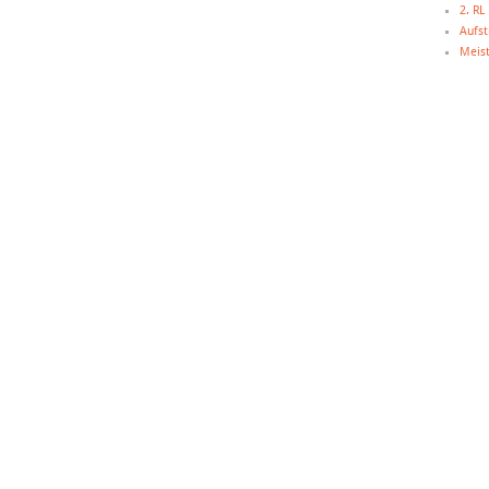
2. R
Aufst
Meist